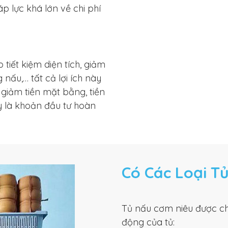
p lực khá lớn về chi phí
 tiết kiệm diện tích, giảm
 nấu,… tất cả lợi ích này
 giảm tiền mặt bằng, tiền
ày là khoản đầu tư hoàn
Có Các Loại T
Tủ nấu cơm niêu được chi
động của tủ: