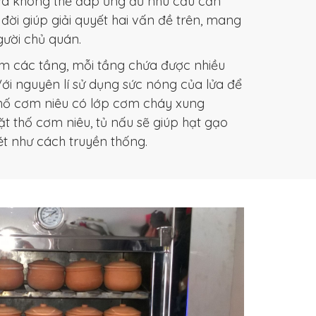
 và không thể đáp ứng đủ nhu cầu cần
 đời giúp giải quyết hai vấn đề trên, mang
người chủ quán.
m các tầng, mỗi tầng chứa được nhiều
ới nguyên lí sử dụng sức nóng của lửa để
hố cơm niêu có lớp cơm cháy xung
t thố cơm niêu, tủ nấu sẽ giúp hạt gạo
ét như cách truyền thống.