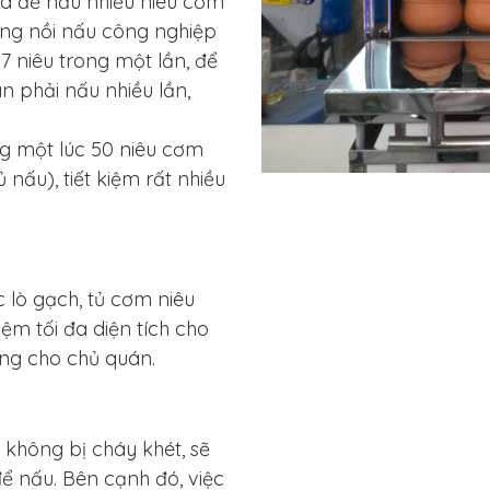
ia để nấu nhiều niêu cơm
ụng nồi nấu công nghiệp
 7 niêu trong một lần, để
n phải nấu nhiều lần,
ng một lúc 50 niêu cơm
 nấu), tiết kiệm rất nhiều
c lò gạch, tủ cơm niêu
kiệm tối đa diện tích cho
ng cho chủ quán.
 không bị cháy khét, sẽ
ể nấu. Bên cạnh đó, việc