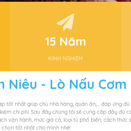
15 Năm
KINH NGHIỆM
 Niêu - Lò Nấu Cơm 
Trong lĩnh vực sản xuất tủ nấu cơm niêu
háp tốt nhất giúp chủ nhà hàng, quán ăn,… đáp ứng đủ
 kiệm chi phí. Sau đây chúng tôi sẽ cung cấp đầy đủ c
cách vận hành, mức giá cả, loại tủ phổ biến, cách thức
 chọn tốt nhất cho mình nhé!