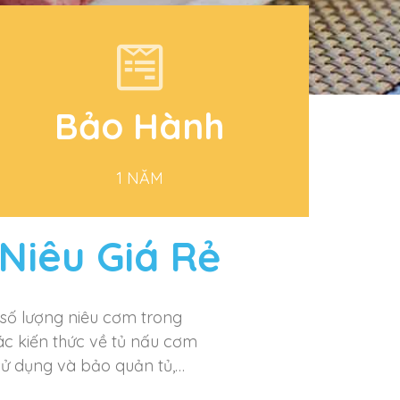
Bảo Hành
1 NĂM
Niêu Giá Rẻ
Hỗ trợ kỹ thuật trọn đời!
 số lượng niêu cơm trong
ác kiến thức về tủ nấu cơm
 sử dụng và bảo quản tủ,…