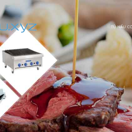
TỦ NẤU C