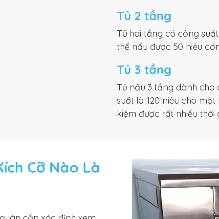
Tủ 2 tầng
Tủ hai tầng có công suất
thể nấu được 50 niêu cơm,
Tủ 3 tầng
Tủ nấu 3 tầng dành cho 
suất là 120 niêu cho một 
kiệm được rất nhiều thời g
Kích Cỡ Nào Là
ủ quán cần xác định xem