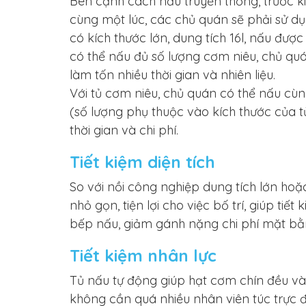
Bên cạnh cách nấu truyền thống, trước k
cùng một lúc, các chủ quán sẽ phải sử d
có kích thước lớn, dung tích 16l, nấu được
có thể nấu đủ số lượng cơm niêu, chủ quá
làm tốn nhiều thời gian và nhiên liệu.
Với tủ cơm niêu, chủ quán có thể nấu cù
(số lượng phụ thuộc vào kích thước của tủ
thời gian và chi phí.
Tiết kiệm diện tích
So với nồi công nghiệp dung tích lớn hoặ
nhỏ gọn, tiện lợi cho việc bố trí, giúp tiết 
bếp nấu, giảm gánh nặng chi phí mặt bằ
Tiết kiệm nhân lực
Tủ nấu tự động giúp hạt cơm chín đều và
không cần quá nhiều nhân viên túc trực đ