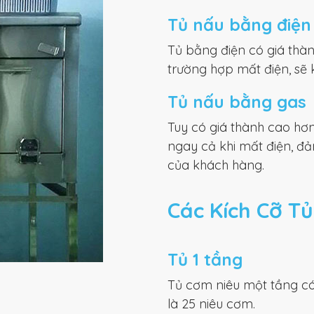
Tủ nấu bằng điện
Tủ bằng điện có giá thàn
trường hợp mất điện, sẽ 
Tủ nấu bằng gas
Tuy có giá thành cao hơ
ngay cả khi mất điện, đ
của khách hàng.
Các Kích Cỡ T
Tủ 1 tầng
Tủ cơm niêu một tầng có 
là 25 niêu cơm.