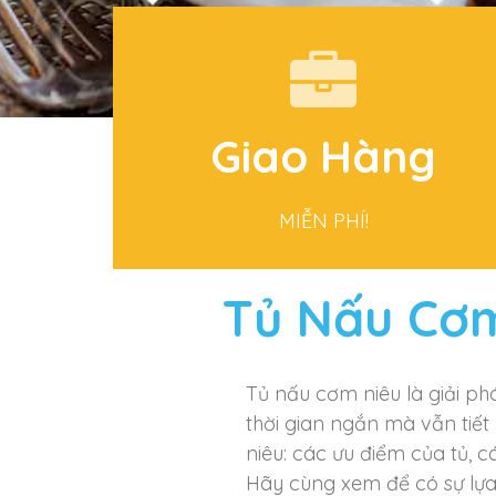
Giao Hàng
MIỄN PHÍ!
Tủ Nấu Cơm
Trong nội ô TP.HCM!
Tủ nấu cơm niêu là giải p
thời gian ngắn mà vẫn tiết
niêu: các ưu điểm của tủ, 
Hãy cùng xem để có sự lựa