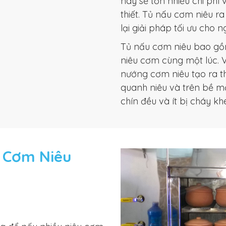
này sẽ tốn nhiều chi phí
thiết. Tủ nấu cơm niêu ra
lại giải pháp tối ưu cho 
Tủ nấu cơm niêu bao gồ
niêu cơm cùng một lúc. V
nướng cơm niêu tạo ra t
quanh niêu và trên bề mặ
chín đều và ít bị cháy kh
 Cơm Niêu