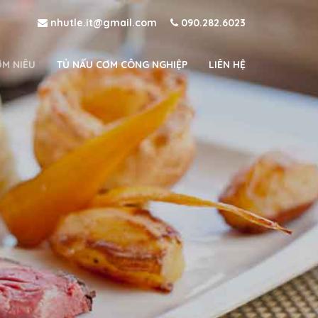
nhutle.it@gmail.com
090.282.6023
ƠM NIÊU
TỦ NẤU CƠM CÔNG NGHIỆP
LIÊN HỆ