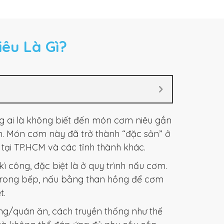
êu Là Gì?
 ai là không biết đến món cơm niêu gắn
am. Món cơm này đã trở thành “đặc sản” ở
tại TP.HCM và các tỉnh thành khác.
ì công, đặc biệt là ở quy trình nấu cơm.
trong bếp, nấu bằng than hồng để cơm
t.
àng/quán ăn, cách truyền thống như thế